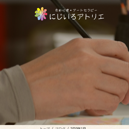
コ
ナ
ン
ビ
テ
ゲ
ン
ー
ツ
シ
へ
ョ
ス
ン
キ
に
ッ
移
プ
動
トップ
ブログ
2020年1月